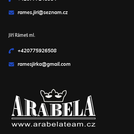
rames.jiri@seznam.cz
Jiří Rámeš ml.
+420775926508
ramesjirka@gmail.com