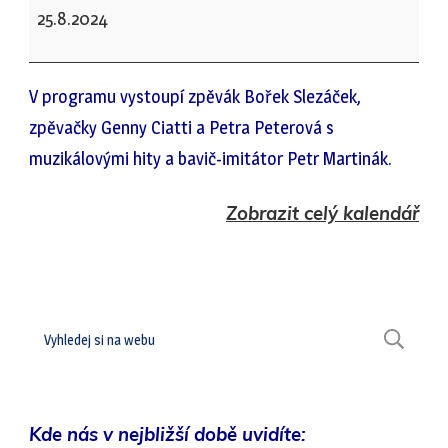
u
25.8.2024
Jevička
-
V programu vystoupí zpěvák Bořek Slezáček,
pouť
zpěvačky Genny Ciatti a Petra Peterová s
muzikálovými hity a bavič-imitátor Petr Martinák.
Zobrazit celý kalendář
Hledat
H
Kde nás v nejbližší době uvidíte: