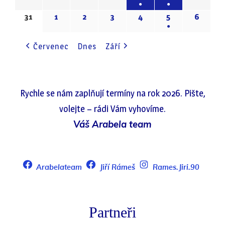
●
●
EVENT)
(1
(1
31
31.8.2026
1
1.9.2026
2
2.9.2026
3
3.9.2026
4
4.9.2026
5
5.9.2026
6
6.9.20
●
EVENT)
EVENT)
(1
Červenec
Dnes
Září
EVENT)
Rychle se nám zaplňují termíny na rok 2026. Pište,
volejte – rádi Vám vyhovíme.
Váš Arabela team
Arabelateam
Jiří Rámeš
Rames.Jiri.90
Partneři