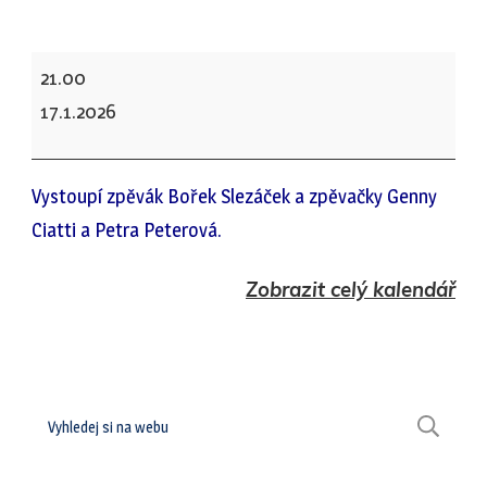
Michalovice
21.00
-
17.1.2026
soukromá
oslava
Vystoupí zpěvák Bořek Slezáček a zpěvačky Genny
narozenin
Ciatti a Petra Peterová.
Zobrazit celý kalendář
Hledat
H