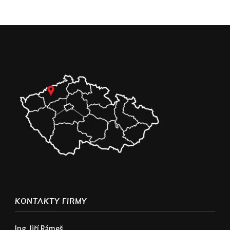
KONTAKTY FIRMY
Ing. Jiří Rámeš