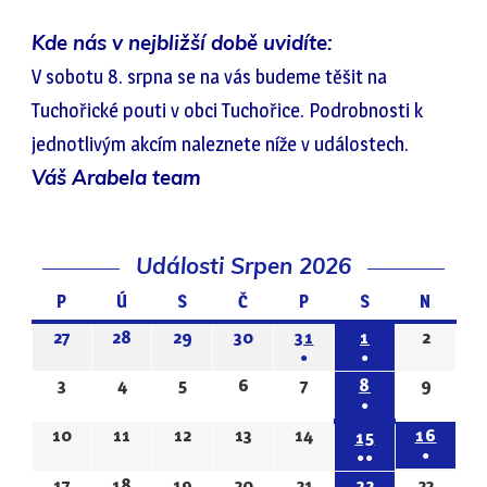
Kde nás v nejbližší době uvidíte:
V sobotu 8. srpna se na vás budeme těšit na
Tuchořické pouti v obci Tuchořice. Podrobnosti k
jednotlivým akcím naleznete níže v událostech.
Váš Arabela team
Události Srpen 2026
P
Pondělí
Ú
Úterý
S
Středa
Č
Čtvrtek
P
Pátek
S
Sobota
N
Neděle
27
27.7.2026
28
28.7.2026
29
29.7.2026
30
30.7.2026
31
31.7.2026
1
1.8.2026
2
2.8.20
●
●
(1
(1
3
3.8.2026
4
4.8.2026
5
5.8.2026
6
6.8.2026
7
7.8.2026
8
8.8.2026
9
9.8.20
●
EVENT)
EVENT)
(1
10
10.8.2026
11
11.8.2026
12
12.8.2026
13
13.8.2026
14
14.8.2026
16
16.8.
15
15.8.2026
●
●●
EVENT)
(1
(3
17
17.8.2026
18
18.8.2026
19
19.8.2026
20
20.8.2026
21
21.8.2026
22
22.8.2026
23
23.8.2