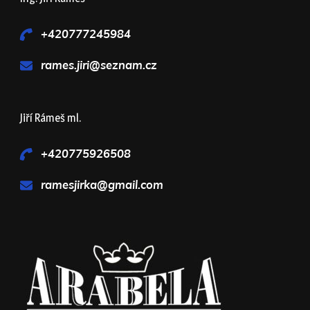
+420777245984
rames.jiri@seznam.cz
Jiří Rámeš ml.
+420775926508
ramesjirka@gmail.com