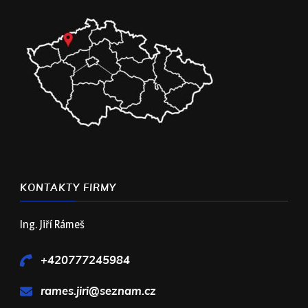
KONTAKTY FIRMY
Ing. Jiří Rámeš
+420777245984
rames.jiri@seznam.cz