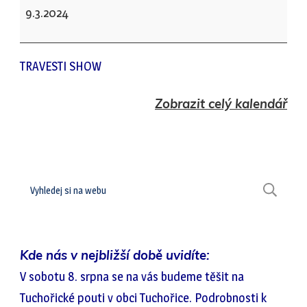
Raná
9.3.2024
-
MDŽ
TRAVESTI SHOW
Zobrazit celý kalendář
Hledat
H
Kde nás v nejbližší době uvidíte:
V sobotu 8. srpna se na vás budeme těšit na
Tuchořické pouti v obci Tuchořice. Podrobnosti k