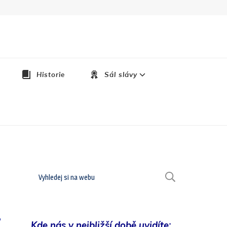
Historie
Sál slávy
Hledat
HLEDAT
Kde nás v nejbližší době uvidíte:
10.2024