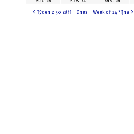
Říj 7, '24
Říj 8, '24
Říj 9, '24
Týden z 30 září
Dnes
Week of 14 října