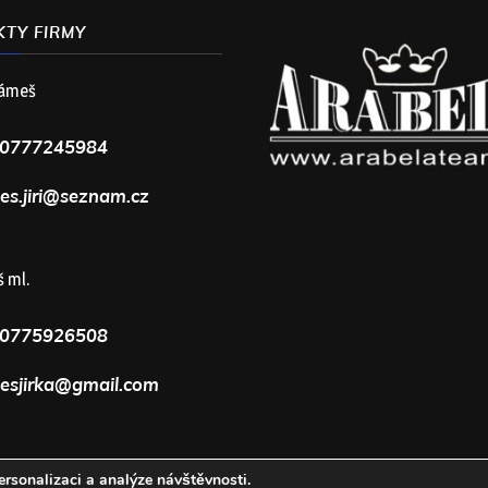
TY FIRMY
 Rámeš
0777245984
es.jiri@seznam.cz
š ml.
0775926508
esjirka@gmail.com
rsonalizaci a analýze návštěvnosti.