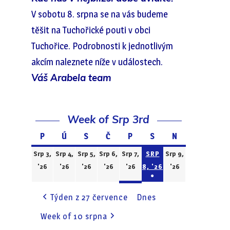
V sobotu 8. srpna se na vás budeme
těšit na Tuchořické pouti v obci
Tuchořice. Podrobnosti k jednotlivým
akcím naleznete níže v událostech.
Váš Arabela team
Week of Srp 3rd
P
Pondělí
Ú
Úterý
S
Středa
Č
Čtvrtek
P
Pátek
S
Sobota
N
Neděle
Srp 3,
Srp 4,
Srp 5,
Srp 6,
Srp 7,
SRP
Srp 9,
3.8.2026
4.8.2026
5.8.2026
6.8.2026
7.8.2026
8.8.2026
9.8.2026
'26
'26
'26
'26
'26
8, '26
'26
●
(1
Týden z 27 července
Dnes
EVENT)
Week of 10 srpna