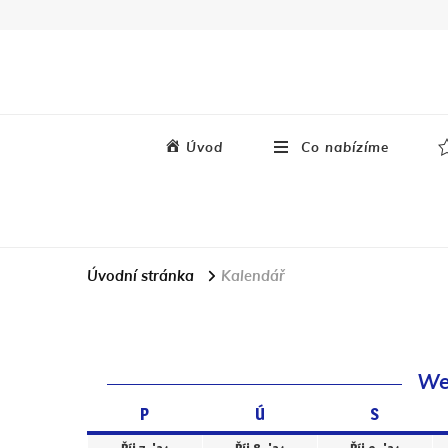
Úvod
Co nabízíme
Úvodní stránka
Kalendář
Wee
P
Pondělí
Ú
Úterý
S
Středa
7.10.2024
8.10.2024
9.10.2