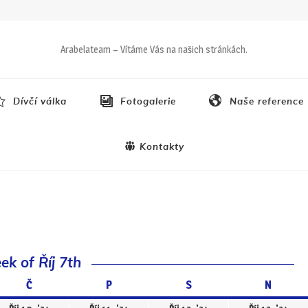
Arabelateam – Vítáme Vás na našich stránkách.
Dívčí válka
Fotogalerie
Naše reference
Kontakty
k of Říj 7th
Č
Čtvrtek
P
Pátek
S
Sobota
N
Neděle
024
10.10.2024
11.10.2024
12.10.2024
13.