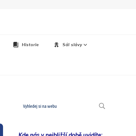
Historie
Sál slávy
Hledat
HLEDAT
Kde nás v nejbližší době uvidíte: