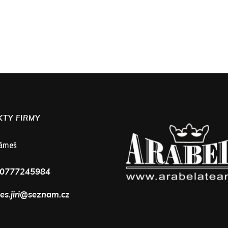
TY FIRMY
 Rámeš
0777245984
es.jiri@seznam.cz