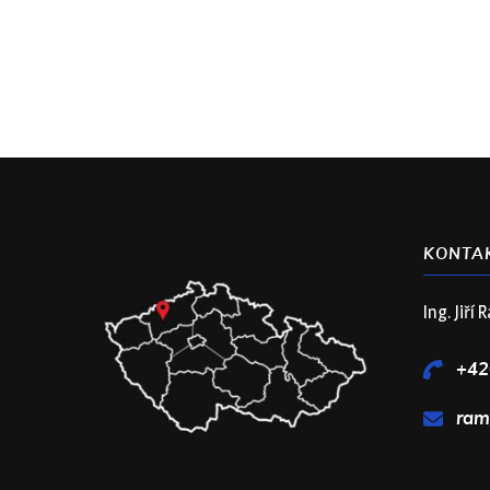
KONTAK
Ing. Jiří
+42
ram