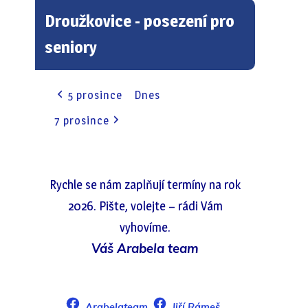
Droužkovice - posezení pro
seniory
5 prosince
Dnes
7 prosince
Rychle se nám zaplňují termíny na rok
2026. Pište, volejte – rádi Vám
vyhovíme.
Váš Arabela team
Arabelateam
Jiří Rámeš