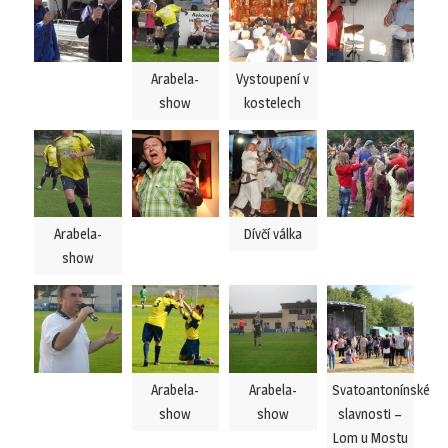
Arabela-
Vystoupení v
show
kostelech
Arabela-
Dívčí válka
show
Arabela-
Arabela-
Svatoantonínské
show
show
slavnosti –
Lom u Mostu