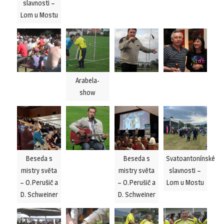
slavnosti –
Lom u Mostu
Arabela-
show
Beseda s
Beseda s
Svatoantonínské
mistry světa
mistry světa
slavnosti –
– O.Perušič a
– O.Perušič a
Lom u Mostu
D. Schweiner
D. Schweiner