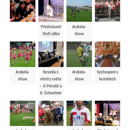
Představení
Arabela-
Dívčí válka
show
Arabela-
Beseda s
Arabela-
Vystoupení v
show
mistry světa
show
kostelech
– O.Perušič a
D. Schweiner