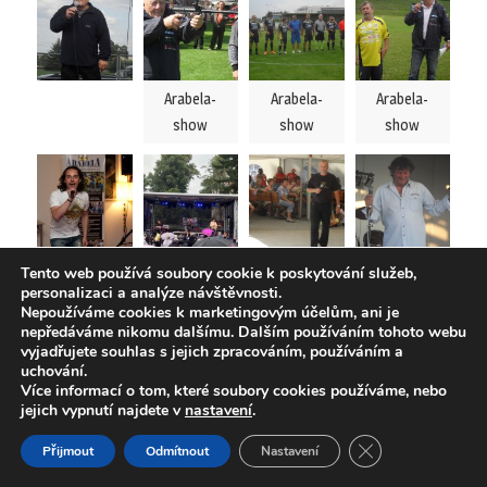
Arabela-
Arabela-
Arabela-
show
show
show
Tento web používá soubory cookie k poskytování služeb,
personalizaci a analýze návštěvnosti.
Nepoužíváme cookies k marketingovým účelům, ani je
nepředáváme nikomu dalšímu. Dalším používáním tohoto webu
vyjadřujete souhlas s jejich zpracováním, používáním a
uchování.
Arabela-
Arabela-
Více informací o tom, které soubory cookies používáme, nebo
show
show
jejich vypnutí najdete v
nastavení
.
ZAVŘÍT COOKI
Přijmout
Odmítnout
Nastavení