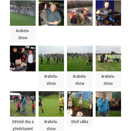
Arabela-
show
Arabela-
Arabela-
Arabela-
show
show
show
Dětské dny a
Arabela-
Dívčí válka
představení
show