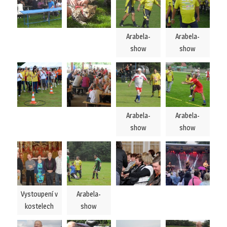
Arabela-
Arabela-
show
show
Arabela-
Arabela-
show
show
Vystoupení v
Arabela-
kostelech
show