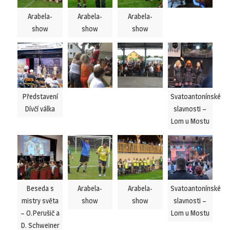
Arabela-
Arabela-
Arabela-
show
show
show
Představení
Svatoantonínské
Dívčí válka
slavnosti –
Lom u Mostu
Beseda s
Arabela-
Arabela-
Svatoantonínské
mistry světa
show
show
slavnosti –
– O.Perušič a
Lom u Mostu
D. Schweiner