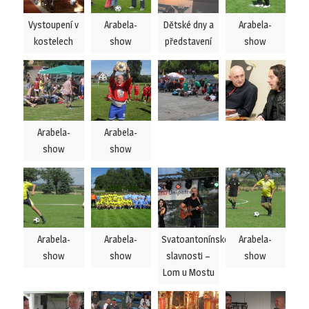
Vystoupení v
Arabela-
Dětské dny a
Arabela-
kostelech
show
představení
show
Arabela-
Arabela-
show
show
Arabela-
Arabela-
Svatoantonínské
Arabela-
show
show
slavnosti –
show
Lom u Mostu