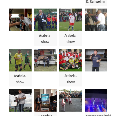
D. Schweiner
Arabela-
Arabela-
show
show
Arabela-
Arabela-
show
show
Beseda s
Svatoantonínské