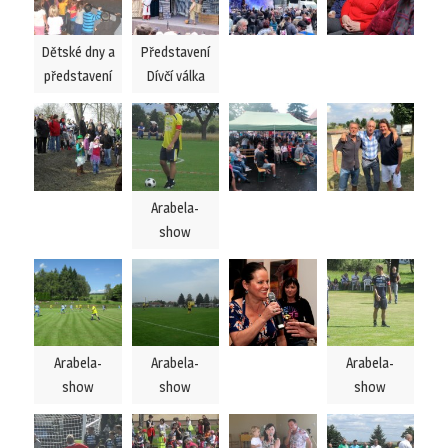
Dětské dny a
Představení
představení
Dívčí válka
Arabela-
show
Arabela-
Arabela-
Arabela-
show
show
show