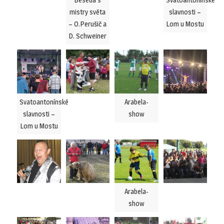
mistry světa
slavnosti –
– O.Perušič a
Lom u Mostu
D. Schweiner
Svatoantonínské
Arabela-
slavnosti –
show
Lom u Mostu
Arabela-
show