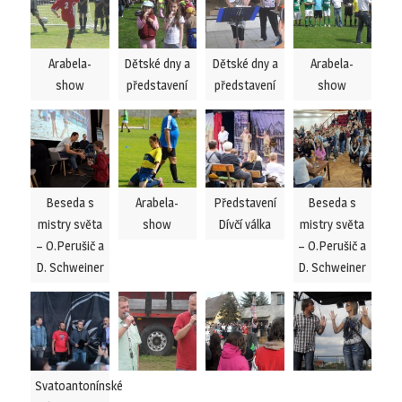
Arabela-
Dětské dny a
Dětské dny a
Arabela-
show
představení
představení
show
Beseda s
Arabela-
Představení
Beseda s
mistry světa
show
Dívčí válka
mistry světa
– O.Perušič a
– O.Perušič a
D. Schweiner
D. Schweiner
Svatoantonínské