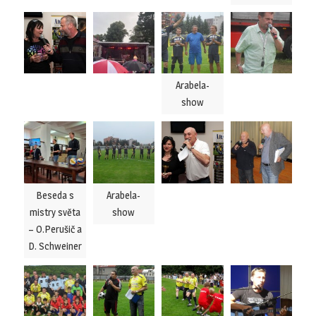
Arabela-
show
Beseda s
Arabela-
mistry světa
show
– O.Perušič a
D. Schweiner