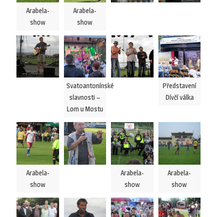
Arabela-
Arabela-
show
show
Svatoantonínské
Představení
slavnosti –
Dívčí válka
Lom u Mostu
Arabela-
Arabela-
Arabela-
show
show
show