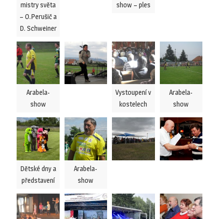
mistry světa
show – ples
– O.Perušič a
D. Schweiner
Arabela-
Vystoupení v
Arabela-
show
kostelech
show
Dětské dny a
Arabela-
představení
show