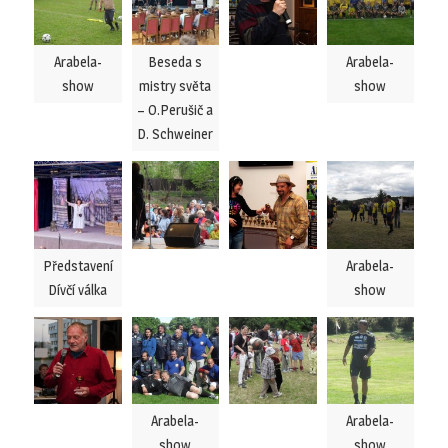
Arabela-
Beseda s
Arabela-
show
mistry světa
show
– O.Perušič a
D. Schweiner
Představení
Arabela-
Dívčí válka
show
Arabela-
Arabela-
show
show