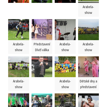
Arabela-
show
Arabela-
Představení
Arabela-
Arabela-
show
Dívčí válka
show
show
Arabela-
Arabela-
Dětské dny a
show
show
představení