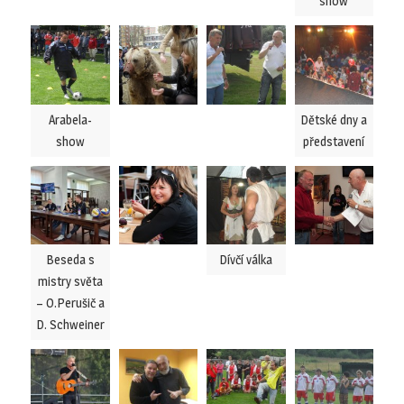
show
Arabela-
Dětské dny a
show
představení
Beseda s
Dívčí válka
mistry světa
– O.Perušič a
D. Schweiner