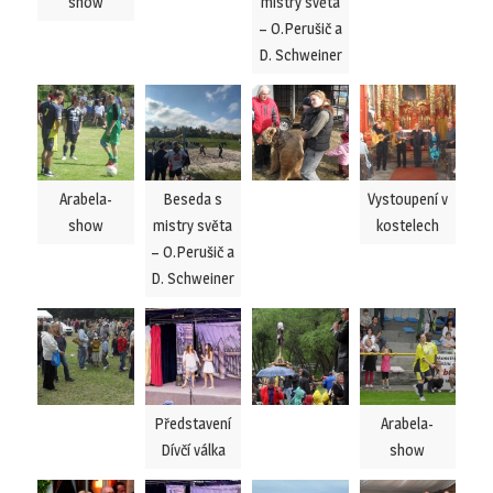
show
mistry světa
– O.Perušič a
D. Schweiner
Arabela-
Beseda s
Vystoupení v
show
mistry světa
kostelech
– O.Perušič a
D. Schweiner
Představení
Arabela-
Dívčí válka
show