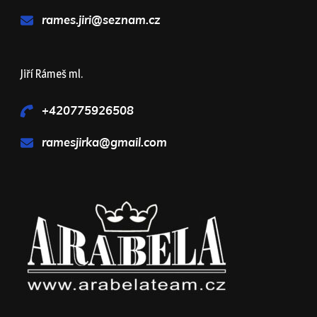
rames.jiri@seznam.cz
Jiří Rámeš ml.
+420775926508
ramesjirka@gmail.com