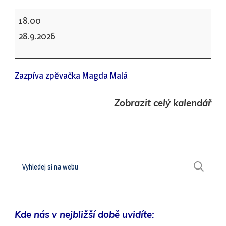
Nové
18.00
Sedlo
28.9.2026
-
Kostel
Zazpíva zpěvačka Magda Malá
svatého
Václava
Zobrazit celý kalendář
Hledat
H
Kde nás v nejbližší době uvidíte: