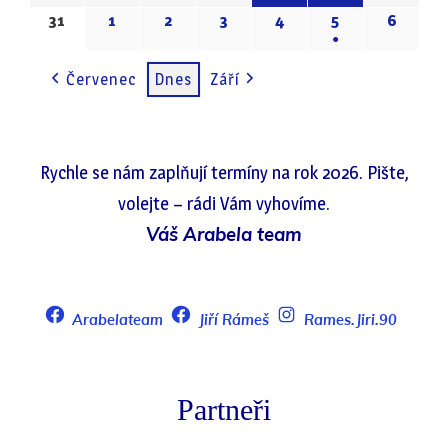
EVENT)
(1
(1
31
31.8.2026
1
1.9.2026
2
2.9.2026
3
3.9.2026
4
4.9.2026
5
5.9.2026
6
6.9.20
●
EVENT)
EVENT)
(1
Červenec
Dnes
Září
EVENT)
Rychle se nám zaplňují termíny na rok 2026. Pište,
volejte – rádi Vám vyhovíme.
Váš Arabela team
Arabelateam
Jiří Rámeš
Rames.Jiri.90
Partneři