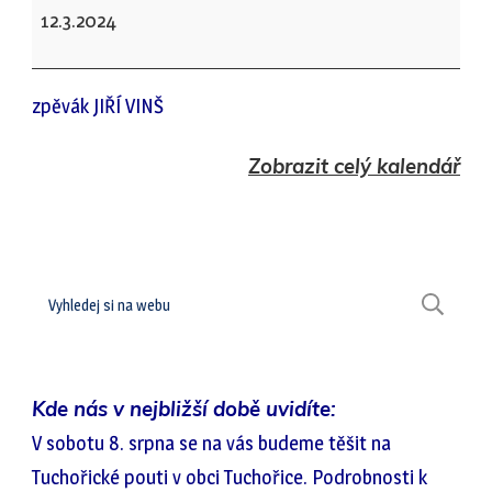
Chbany
12.3.2024
-
MDŽ
zpěvák JIŘÍ VINŠ
Zobrazit celý kalendář
Hledat
H
Kde nás v nejbližší době uvidíte:
V sobotu 8. srpna se na vás budeme těšit na
Tuchořické pouti v obci Tuchořice. Podrobnosti k