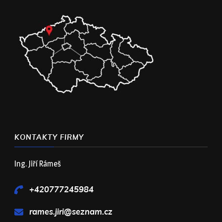
KONTAKTY FIRMY
Ing. Jiří Rámeš
+420777245984
rames.jiri@seznam.cz