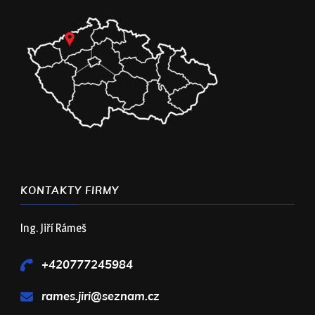
KONTAKTY FIRMY
Ing. Jiří Rámeš
+420777245984
rames.jiri@seznam.cz