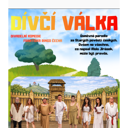
Letní
scéna
Harfa
-
Dívčí
válka